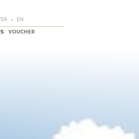
TER
EN
RS
VOUCHER
Deutsch
(DE)
English
(EN)
Français
(FR)
wald
eide
na